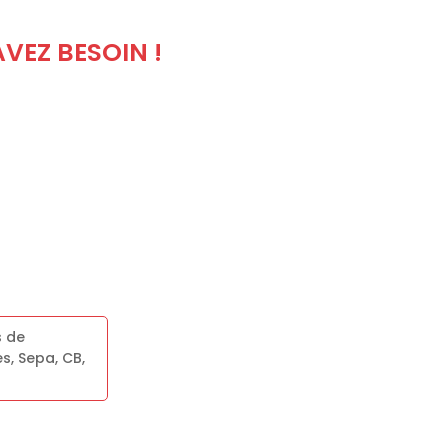
VEZ BESOIN !
s de
, Sepa, CB,